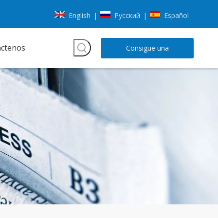
English
Pусский
Español
|
|
áctenos
Consigue una
cotización