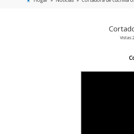
Hogar
»
Noticias
»
Cortadora de cuchilla 
Cortado
Vistas:
C